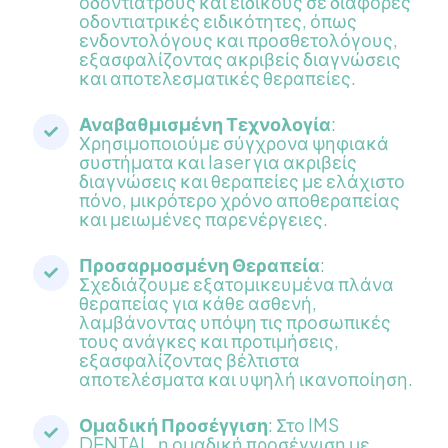
οδοντίατρους και ειδικούς σε διάφορες
οδοντιατρικές ειδικότητες, όπως
ενδοντολόγους και προσθετολόγους,
εξασφαλίζοντας ακριβείς διαγνώσεις
και αποτελεσματικές θεραπείες.
Αναβαθμισμένη Τεχνολογία
:
Χρησιμοποιούμε σύγχρονα ψηφιακά
συστήματα και laser για ακριβείς
διαγνώσεις και θεραπείες με ελάχιστο
πόνο, μικρότερο χρόνο αποθεραπείας
και μειωμένες παρενέργειες.
Προσαρμοσμένη Θεραπεία
:
Σχεδιάζουμε εξατομικευμένα πλάνα
θεραπείας για κάθε ασθενή,
λαμβάνοντας υπόψη τις προσωπικές
τους ανάγκες και προτιμήσεις,
εξασφαλίζοντας βέλτιστα
αποτελέσματα και υψηλή ικανοποίηση.
Ομαδική Προσέγγιση
: Στο IMS
DENTAL, η ομαδική προσέγγιση με